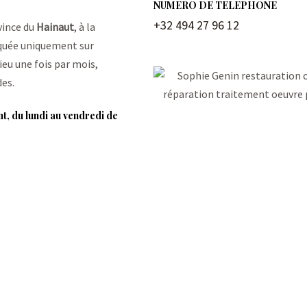
NUMERO DE TELEPHONE
+32 494 27 96 12
ovince du
Hainaut
, à la
iquée uniquement sur
ieu une fois par mois,
des.
nt, du lundi au vendredi de